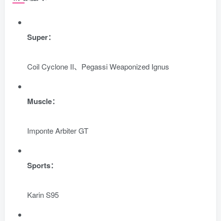
Super：
Coil Cyclone II、Pegassi Weaponized Ignus
Muscle：
Imponte Arbiter GT
Sports：
Karin S95