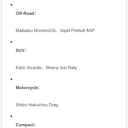
Off-Road：
Maibatsu MonstroCiti、Vapid Firebolt ASP
SUV：
Karin Vivanite、Weeny Issi Rally
Motorcycle：
Shitzu Hakuchou Drag
Compact：