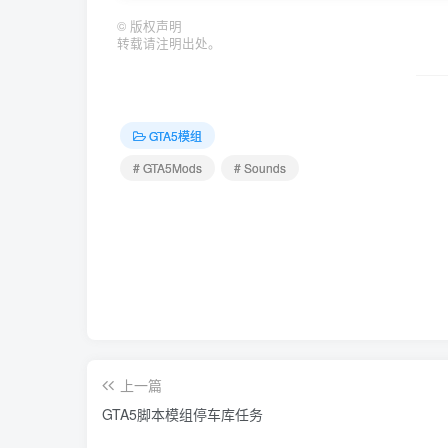
©
版权声明
转载请注明出处。
GTA5模组
# GTA5Mods
# Sounds
上一篇
GTA5脚本模组停车库任务