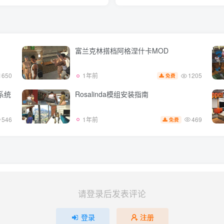
富兰克林搭档阿格涅什卡MOD
1650
1205
1年前
免费
系统
Rosalinda模组安装指南
546
469
1年前
免费
请登录后发表评论
登录
注册