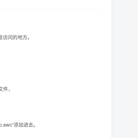
某个容易访问的地方。
”文件，
obob.awc”添加进去。