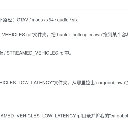
 / mods / x64 / audio / sfx
HICLES.rpf”文件夹，把“hunter_helicopter.awc”拖到
 sfx / STREAMED_VEHICLES.rpf中。
CLES_LOW_LATENCY”文件夹。从那里拉出“cargobob.awc
 / STREAMED_VEHICLES_LOW_LATENCY.rpf目录并将我的”carg