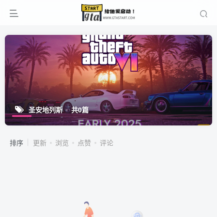
圣安地列斯
共0篇
排序
更新
浏览
点赞
评论