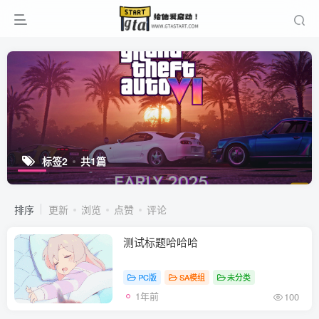
标签2
共1篇
排序
更新
浏览
点赞
评论
测试标题哈哈哈
PC版
SA模组
未分类
1年前
100