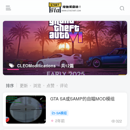
CLEOModifications
共12篇
排序
更新
浏览
点赞
评论
GTA SA或SAMP的自瞄MOD模组
SA模组
2年前
322