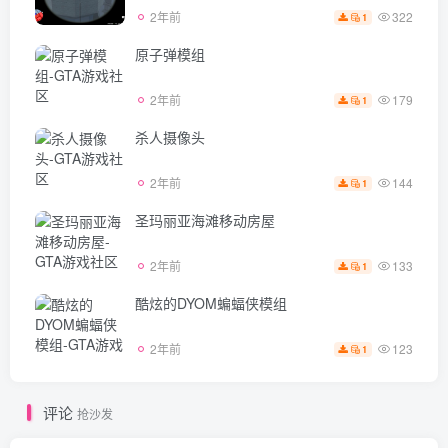
322
2年前
1
原子弹模组
179
2年前
1
杀人摄像头
144
2年前
1
圣玛丽亚海滩移动房屋
133
2年前
1
酷炫的DYOM蝙蝠侠模组
123
2年前
1
评论
抢沙发