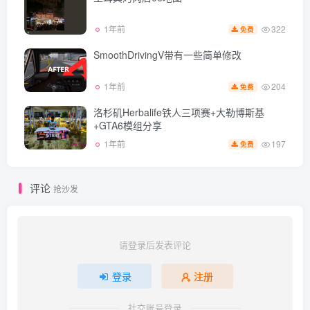
322
1年前
免费
SmoothDrivingV带有一些简单修改
204
1年前
免费
洛杉矶Herbalife铁人三项赛+大勒博斯基
+GTA6模组分享
197
1年前
免费
评论
抢沙发
请登录后发表评论
登录
注册
社交账号登录