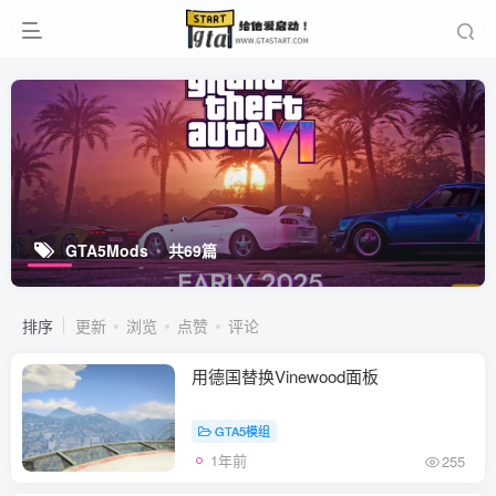
GTA5Mods
共69篇
排序
更新
浏览
点赞
评论
用德国替换Vinewood面板
GTA5模组
1年前
255