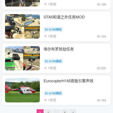
1年前
199
GTA5和谐之外任务MOD
GTA5模组
1年前
194
埃尔布罗抢劫任务
GTA5模组
1年前
235
EurocopterH145原版引擎声效
GTA5模组
1年前
194
1
2
…
5