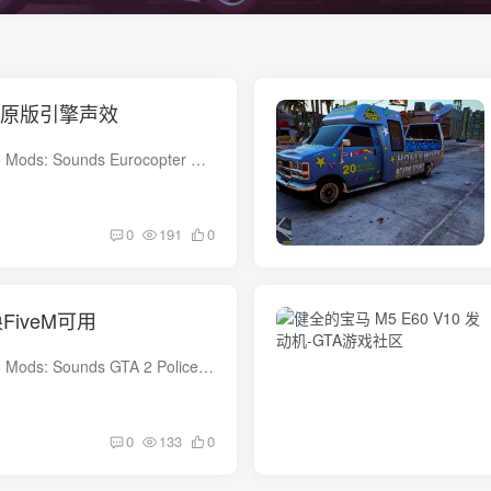
H145原版引擎声效
MOD基本信息 GTA 5 Mods: Sounds Eurocopter H-145 原版引擎声效 作者: Hessen-Mods 日期: 2024年5月10日 下载量: 2135 文件大小: 0.924 MB 要安装这个音效包，你需要在OpenIV中进入以下路径：G...
0
191
0
FiveM可用
MOD基本信息 GTA 5 Mods: Sounds GTA 2 Police Siren (Replacement / FiveM Ready) 作者: PelegPLT 日期: 2025年3月23日 文件大小: 0.693 MB 原版GTA 2警笛声直接导入GTA 5！ 包含3种音调：喇叭...
0
133
0