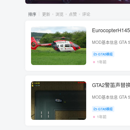
排序
更新
浏览
点赞
评论
Eurocopter
GTA5模组
1年前
GTA2警笛声替换
GTA5模组
1年前