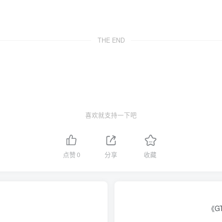
THE END
喜欢就支持一下吧
点赞
0
分享
收藏
《G