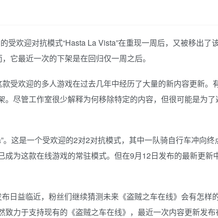
nline）的受欢迎对抗模式“Hasta La Vista”在重现一周后，
而，它最近一次的下架是在回归仅一周之后。
这款受欢迎的多人游戏在过去几年中经历了大量的新内容更新。
游戏内容下架。尽管工作室很少解释为何移除特定的内容，但很可能是
 Vista”。这是一个受欢迎的2对2对抗模式，其中一队骑自行车
首次亮相以来，已成为这款在线游戏的常驻模式。但在9月12日发布的最
uto 6）的发布日益临近，粉丝们继续猜测未来《盗贼之车在线》会
看起来依然致力于支持现有的《盗贼之车在线》，最近一次内容更新发