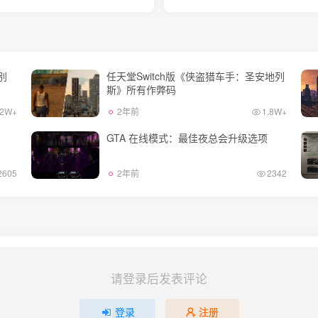
别
任天堂Switch版《侠盗猎车手：圣安地列
斯》所有作弊码
2W+
2年前
1.8W+
GTA 在线模式：最佳夜总会升级选项
2605
2年前
2342
请登录后发表评论
登录
注册