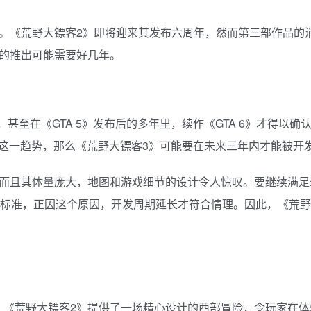
心。《荒野大镖客2》即将迎来其发布六周年，然而第三部作品的
它的推出可能需要好几年。
，甚至在《GTA 5》发布后的多年里，续作《GTA 6》才得以确认
续保持这一趋势，那么《荒野大镖客3》可能要在未来三年内才能被开
，而且其体量庞大，地图和游戏细节的设计令人惊叹。要继续满
高了标准，正因这个原因，开发周期延长才符合情理。因此，《荒
。《荒野大镖客2》提供了一场精心设计的西部冒险，令玩家在