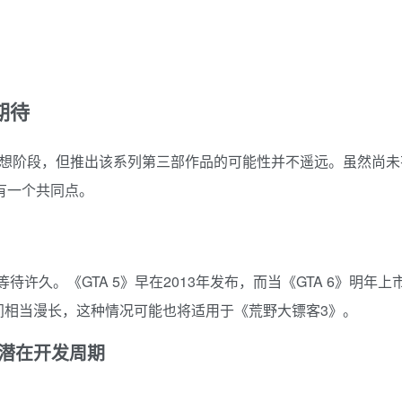
期待
梦想阶段，但推出该系列第三部作品的可能性并不遥远。虽然尚
6）有一个共同点。
经等待许久。《GTA 5》早在2013年发布，而当《GTA 6》明年
间相当漫长，这种情况可能也将适用于《荒野大镖客3》。
的潜在开发周期