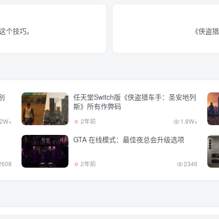
的这个技巧。
《侠盗猎
别
任天堂Switch版《侠盗猎车手：圣安地列
斯》所有作弊码
2W+
2年前
1.8W+
GTA 在线模式：最佳夜总会升级选项
2608
2年前
2346