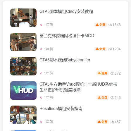
GTA5脚本模组Cindy安装教程
1646
1年前
免费
富兰克林搭档阿格涅什卡MOD
1204
1年前
免费
GTA5脚本模组BabyJennifer
872
1年前
免费
GTA5生存助手Vhud模组：全新HUD系统带
生命值护甲饥饿度跟踪
545
1年前
免费
Rosalinda模组安装指南
467
1年前
免费