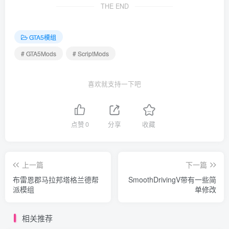
THE END
GTA5模组
# GTA5Mods
# ScriptMods
喜欢就支持一下吧
点赞
0
分享
收藏
上一篇
下一篇
布雷恩郡马拉邦塔格兰德帮
SmoothDrivingV带有一些简
派模组
单修改
相关推荐