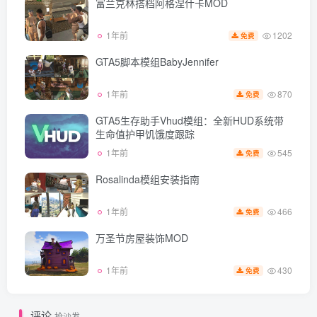
富兰克林搭档阿格涅什卡MOD
1202
1年前
免费
GTA5脚本模组BabyJennifer
870
1年前
免费
GTA5生存助手Vhud模组：全新HUD系统带
生命值护甲饥饿度跟踪
545
1年前
免费
Rosalinda模组安装指南
466
1年前
免费
万圣节房屋装饰MOD
430
1年前
免费
评论
抢沙发