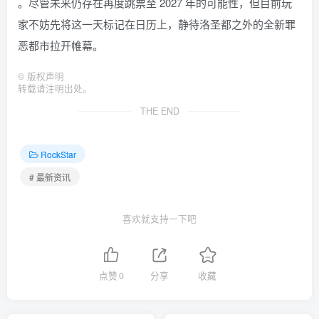
。尽管未来仍存在再度跳票至 2027 年的可能性，但目前玩
家不妨先将这一天标记在日历上，静待洛圣都之外的全新罪
恶都市拉开帷幕。
©
版权声明
转载请注明出处。
THE END
RockStar
# 最新资讯
喜欢就支持一下吧
点赞
0
分享
收藏