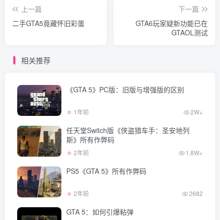
上一篇
下一篇
二手GTA5竟藏怀旧彩蛋
GTA6玩家疑新功能已在
GTAOL测试
相关推荐
《GTA 5》PC版：旧版与增强版的区别
1年前
2W+
任天堂Switch版《侠盗猎车手：圣安地列
斯》所有作弊码
2年前
1.8W+
PS5《GTA 5》所有作弊码
2年前
2682
GTA 5：如何引爆粘弹