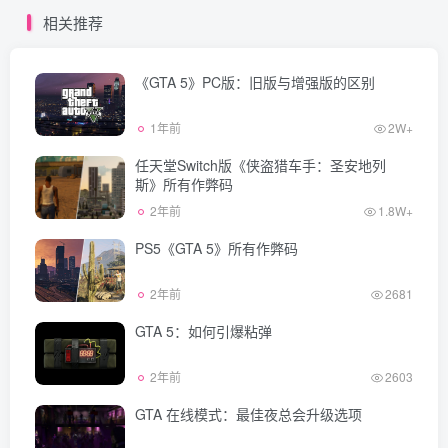
相关推荐
《GTA 5》PC版：旧版与增强版的区别
1年前
2W+
任天堂Switch版《侠盗猎车手：圣安地列
斯》所有作弊码
2年前
1.8W+
PS5《GTA 5》所有作弊码
2年前
2681
GTA 5：如何引爆粘弹
2年前
2603
GTA 在线模式：最佳夜总会升级选项