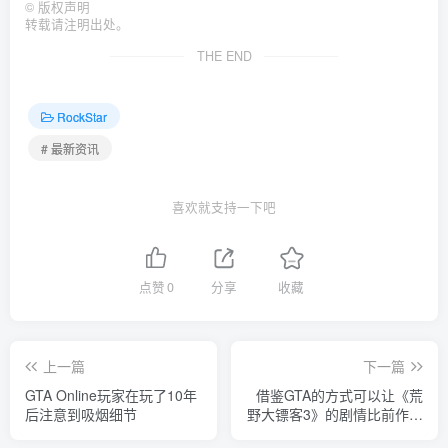
©
版权声明
转载请注明出处。
THE END
RockStar
# 最新资讯
喜欢就支持一下吧
点赞
0
分享
收藏
上一篇
下一篇
GTA Online玩家在玩了10年
借鉴GTA的方式可以让《荒
后注意到吸烟细节
野大镖客3》的剧情比前作更
具冲击力