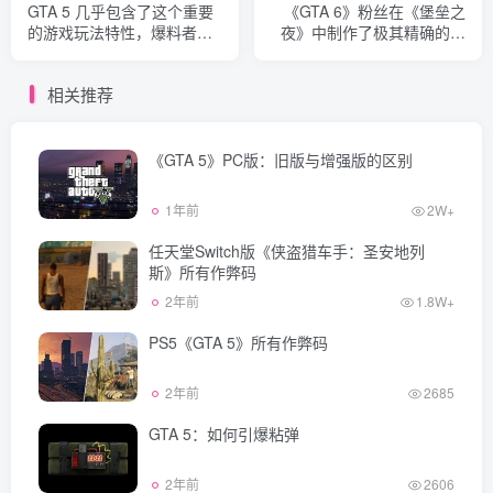
GTA 5 几乎包含了这个重要
《GTA 6》粉丝在《堡垒之
的游戏玩法特性，爆料者说
夜》中制作了极其精确的杰
道
森之家复刻版
相关推荐
《GTA 5》PC版：旧版与增强版的区别
1年前
2W+
任天堂Switch版《侠盗猎车手：圣安地列
斯》所有作弊码
2年前
1.8W+
PS5《GTA 5》所有作弊码
2年前
2685
GTA 5：如何引爆粘弹
2年前
2606