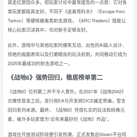
其走红原因众多，但玩家讨论中最常提及的一点是：它对各
类玩家都极其友好。不同于《逃离塔科夫》（Escape from
Tarkov）等硬核撤离类射击游戏，《ARC Raiders》既能让
核心玩家沉浸其中，也对新手足够友好。
此外，游戏中与其他玩家的爆笑互动、出色的AI敌人设计、
惊艳的画面表现以及打磨精良的玩法机制，共同推动它成为
2025年最成功的射击游戏之一。
《战地6》强势回归，稳居榜单第二
《战地6》位列第二并不令人意外。在2021年《战地2042》
灾难性首发之后，发行商EA与开发商DICE痛定思痛，誓言
回归系列本源。最终，《战地6》凭借扎实的玩法和经典元
素，被许多玩家誉为“近年来最好的《战地》作品”。
游戏在开放测试阶段便引发热潮，正式发售后Steam平台同