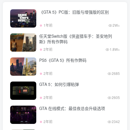
《GTA 5》PC版：旧版与增强版的区别
1年前
2W+
任天堂Switch版《侠盗猎车手：圣安地列
斯》所有作弊码
2年前
1.8W+
PS5《GTA 5》所有作弊码
2年前
2685
GTA 5：如何引爆粘弹
2年前
2605
GTA 在线模式：最佳夜总会升级选项
2年前
2342