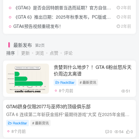
提供最全面的GTA6体验。
《GTA6》是否会因特朗普当选而延期？官方自信回应：秋季发布
2年前
《GTA 6》推出日期：2025年秋季发布，PC版或推迟至2027年
2年前
GTA6预告视频重磅发布！
2年前
最新发布
第2页
排序
更新
浏览
点赞
评论
贪婪到什么地步？！GTA 6粉丝怒斥天
价周边太离谱
RockStar
# 最新资讯
8个月前
51
GTA6跻身仅限2077与巫师3的顶级俱乐部
GTA 6 连续第二年斩获金摇杆“最期待游戏”大奖 在2025年金摇杆奖（Golden Joystick Awards）上，Rockstar 的开放世界动作冒险巨作《GTA 6》再次摘得“最期待游戏”（Most Wanted Game）奖项，...
RockStar
# 最新资讯
8个月前
0
54
0