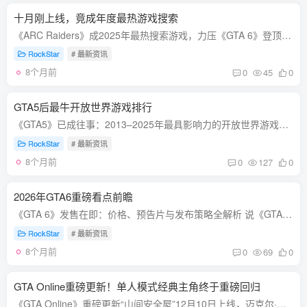
十月刚上线，竟成年度最热游戏搜索
《ARC Raiders》成2025年最热搜索游戏，力压《GTA 6》登顶 在凭借《The Finals》取得成功后，Embark Studios 上个月携其第二款作品强势回归——这一次，他们大胆转换赛道，推出了一款第三人称撤...
RockStar
# 最新资讯
8个月前
0
45
0
GTA5后最牛开放世界游戏排行
《GTA5》已成往事：2013–2025年最具影响力的开放世界游戏盘点 《GTA5》无疑是一款划时代的开放世界游戏，但自2013年发售至今已逾十年，如今它早已不再代表前沿。在2013至2025年间，众多开放世...
RockStar
# 最新资讯
8个月前
0
127
0
2026年GTA6重磅看点前瞻
《GTA 6》发售在即：价格、预告片与发布策略全解析 说《GTA 6》备受期待，恐怕都算轻描淡写。许多玩家甚至构建起各种阴谋论，试图预测新公告、预告片，乃至追踪游戏中演员的真实身份。自上一部...
RockStar
# 最新资讯
8个月前
0
69
0
GTA Online重磅更新！单人模式经典主角终于重磅回归
《GTA Online》重磅更新“山间安全屋”12月10日上线，迈克尔·德·圣塔正式回归！ 距离玩家首次体验《GTA 5》主线剧情、结识迈克尔（Michael）、富兰克林（Franklin）和崔佛（Trevor）这三位主...