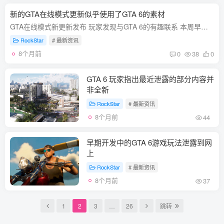
新的GTA在线模式更新似乎使用了GTA 6的素材
GTA在线模式新更新发布 玩家发现与GTA 6的有趣联系 本周早些时候，备受期待的《山丘上的安全屋》（A Safehouse in the Hills）更新正式登陆GTA在线模式。这次重大免费更新为游戏增添了大量新内...
RockStar
# 最新资讯
8个月前
0
38
0
GTA 6 玩家指出最近泄露的部分内容并
非全新
RockStar
# 最新资讯
8个月前
44
早期开发中的GTA 6游戏玩法泄露到网
上
RockStar
# 最新资讯
8个月前
37
1
2
3
…
26
跳转