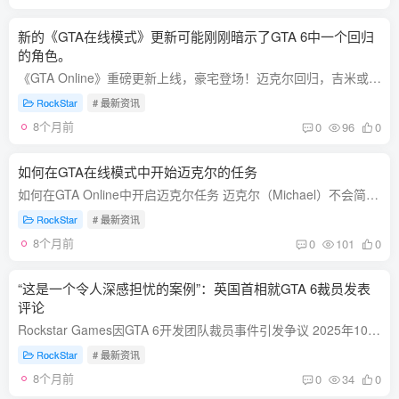
新的《GTA在线模式》更新可能刚刚暗示了GTA 6中一个回归
的角色。
《GTA Online》重磅更新上线，豪宅登场！迈克尔回归，吉米或将现身《GTA 6》？ 12月10日，Rockstar Games 正式推出《GTA Online》备受期待的“山庄豪宅”（ A Safehouse in the Hills ）免费大...
RockStar
# 最新资讯
8个月前
0
96
0
如何在GTA在线模式中开始迈克尔的任务
如何在GTA Online中开启迈克尔任务 迈克尔（Michael）不会简单地给你打电话让你直接开始做生意。相反，你需要先完成一些前置条件。以下是详细的步骤指南，帮助你顺利完成迈克尔的任务。 前置条...
RockStar
# 最新资讯
8个月前
0
101
0
“这是一个令人深感担忧的案例”：英国首相就GTA 6裁员发表
评论
Rockstar Games因GTA 6开发团队裁员事件引发争议 2025年10月下旬，Rockstar Games North（位于苏格兰爱丁堡的Rockstar North工作室）解雇了31名参与《GTA 6》开发的员工。根据官方声明，这些裁...
RockStar
# 最新资讯
8个月前
0
34
0