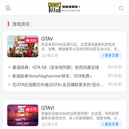
游戏资讯
GTAV
896
欢迎来到GTA5玩家社区，这里提供最新的游戏资
讯、攻略、模组推荐以及热烈的玩家互动讨论。无论
你是新手还是老玩家，都能在这里找到你需要的一
3篇文章
更多文章
切，加入我们的社交平台，畅谈GTA5的世界。
重温经典：GTA SA（圣安地列斯）依然风靡全球
2年前
新捐助者Vorschlaghammer轿车：GTA免费+
2年前
在GTA在线模式中通过GTA+会员赚取更多的“低价赏金”
2年前
GTAVI
576
准备好迎接GTA6的全新冒险吧！在这里，你将获得
最新的游戏资讯、深入的剧情解析、独家攻略，以及
与全球玩家的互动讨论。无论你是期待新作的忠实粉
3篇文章
更多文章
丝，还是对系列感兴趣的新玩家，我们的社区将为你